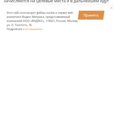
зачисляются на целевые места и в дальнейшем идут
работать туда, с кем заключили договор. Показатели
Этот сайт использует файлы cookie и сервис веб-
в этом направлении примерно на 12% выше, чем
Принять
аналитики Яндекс Метрика, предоставляемый
были годом ранее.
компанией ООО «ЯНДЕКС», 119021, Россия, Москва,
ул. Л. Толстого, 16.
Подробнее
в соглашении
.
Министр также добавил, что к настоящему моменту
более 62 тыс. оставшихся по квотам бюджетных мест
переданы в основной конкурс.
ПОДЕЛИТЬСЯ