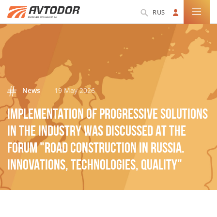
RUS
News
19 May 2026
IMPLEMENTATION OF PROGRESSIVE SOLUTIONS
IN THE INDUSTRY WAS DISCUSSED AT THE
FORUM "ROAD CONSTRUCTION IN RUSSIA.
INNOVATIONS, TECHNOLOGIES, QUALITY"