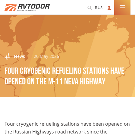
RUS
News
20 May 2026
FOUR CRYOGENIC REFUELING STATIONS HAVE
OPENED ON THE M-11 NEVA HIGHWAY
Four cryogenic refueling stations have been opened on
the Russian Highways road network since the