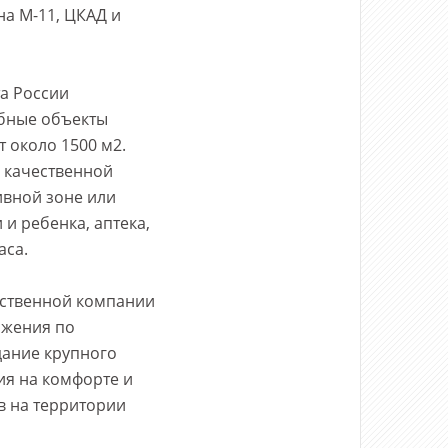
на М-11, ЦКАД и
та России
абные объекты
 около 1500 м2.
ь качественной
ивной зоне или
и ребенка, аптека,
аса.
рственной компании
ижения по
дание крупного
ия на комфорте и
в на территории