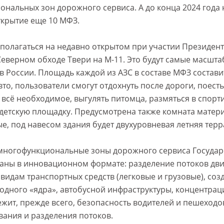
ональных зон дорожного сервиса. А до конца 2024 года 
ткрытие еще 10 МФЗ.
асполагаться на недавно открытом при участии Президен
еверном обходе Твери на М-11. Это будут самые масшт
 России. Площадь каждой из АЗС в составе МФЗ составит
то, пользователи смогут отдохнуть после дороги, поест
 всё необходимое, выгулять питомца, размяться в спорт
детскую площадку. Предусмотрена также комната матери 
е, под навесом здания будет двухуровневая летняя терр
 многофункциональные зоны дорожного сервиса Госуда
аны в инновационном формате: разделение потоков дв
видам транспортных средств (легковые и грузовые), соз
дного «ядра», автобусной инфраструктуры, концентрац
ежит, прежде всего, безопасность водителей и пешеходо
вания и разделения потоков.