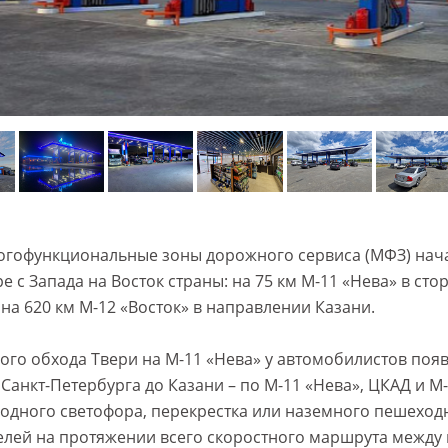
огофункциональные зоны дорожного сервиса (МФЗ) нача
 с Запада на Восток страны: на 75 км М-11 «Нева» в стор
 на 620 км М-12 «Восток» в направлении Казани.
ого обхода Твери на М-11 «Нева» у автомобилистов поя
 Санкт-Петербурга до Казани – по М-11 «Нева», ЦКАД и М-
и одного светофора, перекрестка или наземного пешеход
елей на протяжении всего скоростного маршрута между