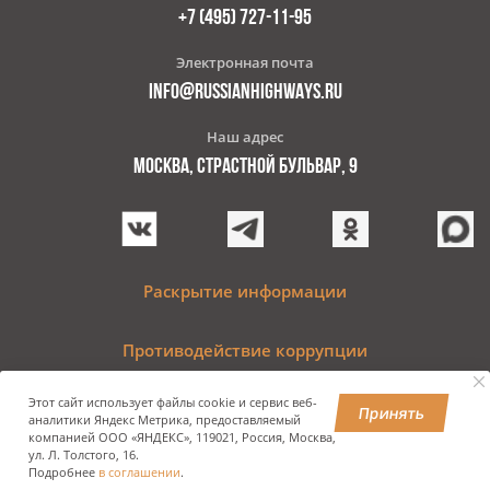
+7 (495) 727-11-95
Электронная почта
INFO@RUSSIANHIGHWAYS.RU
Наш адрес
МОСКВА, СТРАСТНОЙ БУЛЬВАР, 9
Раскрытие информации
Противодействие коррупции
Этот сайт использует файлы cookie и сервис веб-
Принять
аналитики Яндекс Метрика, предоставляемый
компанией ООО «ЯНДЕКС», 119021, Россия, Москва,
© 2009–2024 Государственная компания «Российские
ул. Л. Толстого, 16.
автомобильные дороги»
Подробнее
в соглашении
.