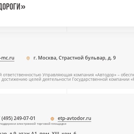
ДОРОГИ»
-mc.ru
г. Москва, Страстной бульвар, д. 9
й ответственностью Управляющая компания «Автодор» – обесп
ия достижению целей деятельности Государственной компании 
 (495) 249-07-01
etp-avtodor.ru
поддержки электронной торговой площадки
, д.9, этаж А1, пом. XIII, ком. 6