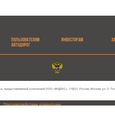
ПОЛЬЗОВАТЕЛЯМ
ИНВЕСТОРАМ
З
АВТОДОРОГ
Электронная почта
Наш адрес
а, предоставляемый компанией ООО «ЯНДЕКС», 119021, Россия, Москва, ул. Л. Толс
INFO@RUSSIANHIGHWAYS.RU
МОСКВА, СТРАСТНОЙ Б
Противодействие коррупции