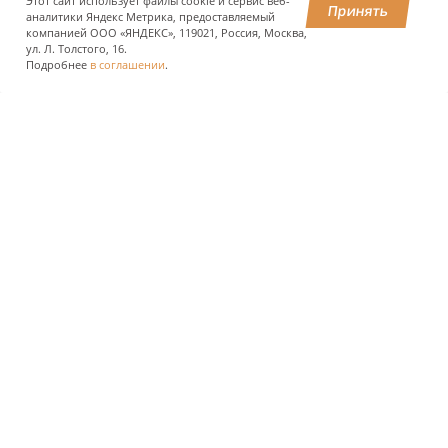
Этот сайт использует файлы cookie и сервис веб-
Принять
аналитики Яндекс Метрика, предоставляемый
ПОДЕЛИТЬСЯ
компанией ООО «ЯНДЕКС», 119021, Россия, Москва,
ул. Л. Толстого, 16.
Подробнее
в соглашении
.
О КОМПАНИИ
ПРЕСС-ЦЕНТР
ПОЛЬЗОВАТЕЛЯМ АВТОДОРОГ
ИНВЕСТОРАМ
ЗАКУПКИ И РЕАЛИЗАЦИЯ