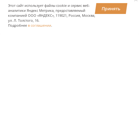
преимущественно Сибири и Дальнего Востока.
Этот сайт использует файлы cookie и сервис веб-
Принять
аналитики Яндекс Метрика, предоставляемый
компанией ООО «ЯНДЕКС», 119021, Россия, Москва,
ул. Л. Толстого, 16.
ПОДЕЛИТЬСЯ
Подробнее
в соглашении
.
О КОМПАНИИ
ПРЕСС-ЦЕНТР
ПОЛЬЗОВАТЕЛЯМ АВТОДОРОГ
ИНВЕСТОРАМ