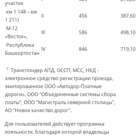
участок
км 1 148 – км
II
456
387,60
1 211)
М-12
III
586
498,10
«Восток»,
Республика
IV
846
719,10
Башкортостан
1
Транспондер АПД, ОССП, МСС, НКД -
электронное средство регистрации проезда,
эмитированное ООО «Автодор-Платные
дороги», ООО "Объединенные системы сбора
платы", ООО "Магистраль северной столицы",
АО "Новое качество дорог".
Для пользователей действует программа
лояльности, благодаря которой владельцы