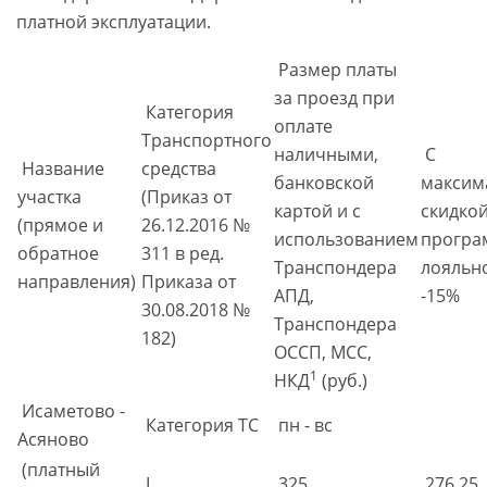
платной эксплуатации.
Размер платы
за проезд при
Категория
оплате
Транспортного
наличными,
С
Название
средства
банковской
максим
участка
(Приказ от
картой и с
скидкой
(прямое и
26.12.2016 №
использованием
програ
обратное
311 в ред.
Транспондера
лояльн
направления)
Приказа от
АПД,
-15%
30.08.2018 №
Транспондера
182)
ОССП, МСС,
1
НКД
(руб.)
Исаметово -
Категория ТС
пн - вс
Асяново
(платный
I
325
276,25