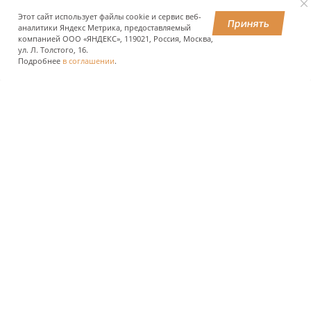
Этот сайт использует файлы cookie и сервис веб-
Принять
аналитики Яндекс Метрика, предоставляемый
компанией ООО «ЯНДЕКС», 119021, Россия, Москва,
ПОДЕЛИТЬСЯ
ул. Л. Толстого, 16.
Подробнее
в соглашении
.
О КОМПАНИИ
ПРЕСС-ЦЕНТР
ПОЛЬЗОВАТЕЛЯМ АВТОДОРОГ
ИНВЕСТОРАМ