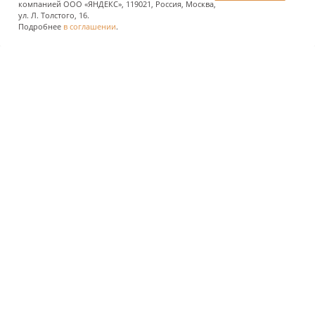
компанией ООО «ЯНДЕКС», 119021, Россия, Москва,
ПОДЕЛИТЬСЯ
ул. Л. Толстого, 16.
Подробнее
в соглашении
.
О КОМПАНИИ
ПРЕСС-ЦЕНТР
ПОЛЬЗОВАТЕЛЯМ АВТОДОРОГ
ИНВЕСТОРАМ
ЗАКУПКИ И РЕАЛИЗАЦИЯ