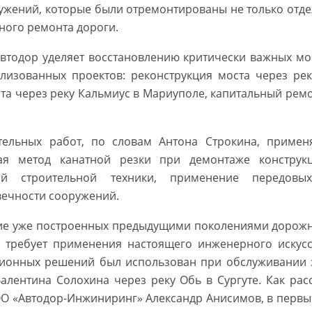
ужений, которые были отремонтированы не только отд
ьного ремонта дороги.
втодор уделяет восстановлению критически важных мо
лизованных проектов: реконструкция моста через рек
та через реку Кальмиус в Мариуполе, капитальный ремо
тельных работ, по словам Антона Строкина, приме
чая метод канатной резки при демонтаже конструкц
ной строительной техники, применение передовы
вечности сооружений.
ие уже построенных предыдущими поколениями дорожн
 требует применения настоящего инженерного искусст
ионных решений был использован при обслуживании 
алентина Солохина через реку Обь в Сургуте. Как рас
О «Автодор-Инжиниринг» Александр Анисимов, в первы