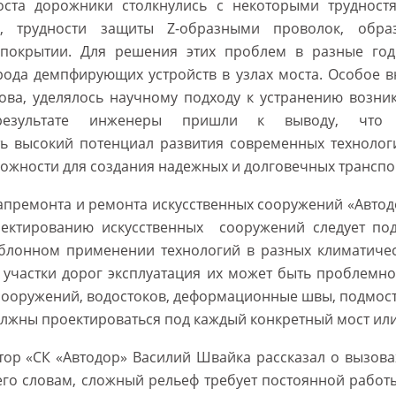
оста дорожники столкнулись с некоторыми трудностя
и, трудности защиты Z-образными проволок, обр
 покрытии. Для решения этих проблем в разные го
рода демпфирующих устройств в узлах моста. Особое 
ова, уделялось научному подходу к устранению возни
результате инженеры пришли к выводу, что 
ь высокий потенциал развития современных технолог
ожности для создания надежных и долговечных трансп
апремонта и ремонта искусственных сооружений «Авто
оектированию искусственных сооружений следует под
блонном применении технологий в разных климатичес
 участки дорог эксплуатация их может быть проблемн
сооружений, водостоков, деформационные швы, подмос
должны проектироваться под каждый конкретный мост или
ор «СК «Автодор» Василий Швайка рассказал о вызова
его словам, сложный рельеф требует постоянной работ