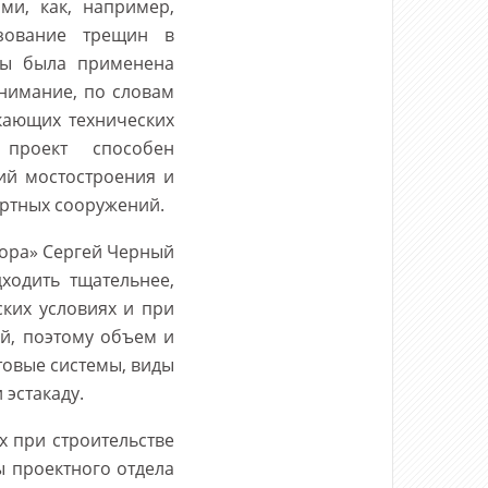
ми, как, например,
азование трещин в
ды была применена
внимание, по словам
кающих технических
проект способен
ий мостостроения и
ортных сооружений.
дора» Сергей Черный
ходить тщательнее,
ких условиях и при
ой, поэтому объем и
товые системы, виды
 эстакаду.
х при строительстве
ы проектного отдела