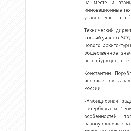
на месте и взаим
инновационные тех
уравновешенного б
Технический дирек
южный участок ЗСД 
нового архитектур
общественное зна
петербуржцев, а фе
Константин Поруб
впервые рассказал
России:
«Амбициозная зад
Петербурга и Лени
особенностей пр
разноуровневые раз