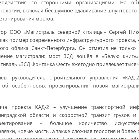
одействия со сторонними организациями. На об
нологии, включая бесшумное вдавливание шпунтового 
етонирования мостов.
тор ООО «Магистраль северной столицы» Сергей Ник
как пример современного инфраструктурного проекта, 
ного облика Санкт-Петербурга. Он отметил не только 
чение магистрали: мост ЗСД вошёл в «Белую книгу»
стиваль «ЗСД Фонтанка Фест» ежегодно привлекает тысяч
лёв, руководитель строительного управления «КАД-
 об особенностях проектирования новой магистрал
ача проекта КАД-2 – улучшение транспортной инфр
нградской области и скоростной транзит грузов и
оектирования – большое количество искусстве
вязки, новые мосты, а также сложная геология и более 