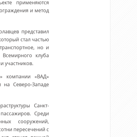
ъекте применяются
ограждения и метод
олавцев представил
который стал частью
транспортное, но и
 Всемирного клуба
и участников.
2» компании «ВАД»
и на Северо-Западе
аструктуры Санкт-
 пассажиров. Среди
нных сооружений,
сотни пересечений с