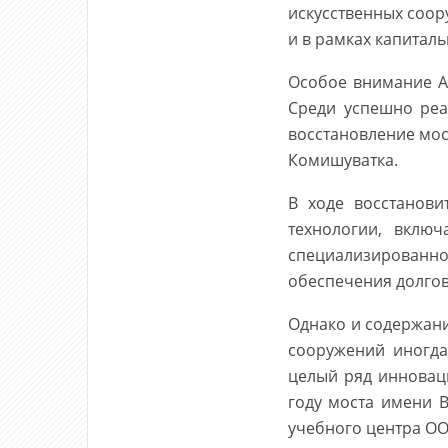
искусственных соор
и в рамках капитал
Особое внимание А
Среди успешно реа
восстановление мос
Комишуватка.
В ходе восстанови
технологии, вклю
специализирован
обеспечения долго
Однако и содержан
сооружений иногда
целый ряд инновац
году моста имени В
учебного центра ОО