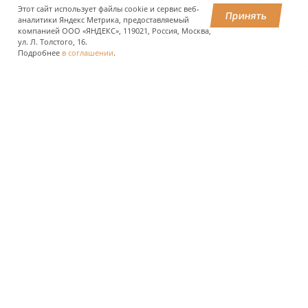
Этот сайт использует файлы cookie и сервис веб-
Принять
аналитики Яндекс Метрика, предоставляемый
компанией ООО «ЯНДЕКС», 119021, Россия, Москва,
ПОДЕЛИТЬСЯ
ул. Л. Толстого, 16.
Подробнее
в соглашении
.
О КОМПАНИИ
ПРЕСС-ЦЕНТР
ПОЛЬЗОВАТЕЛЯМ АВТОДОРОГ
ИНВЕСТОРАМ