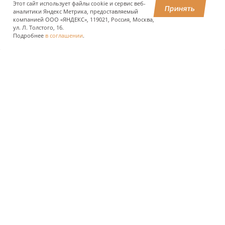
Этот сайт использует файлы cookie и сервис веб-
Принять
аналитики Яндекс Метрика, предоставляемый
компанией ООО «ЯНДЕКС», 119021, Россия, Москва,
ПОДЕЛИТЬСЯ
ул. Л. Толстого, 16.
Подробнее
в соглашении
.
О КОМПАНИИ
ПРЕСС-ЦЕНТР
ПОЛЬЗОВАТЕЛЯМ АВТОДОРОГ
ИНВЕСТОРАМ