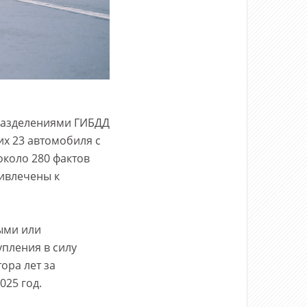
дразделениями ГИБДД
х 23 автомобиля с
около 280 фактов
ривлечены к
ыми или
пления в силу
ора лет за
025 год.