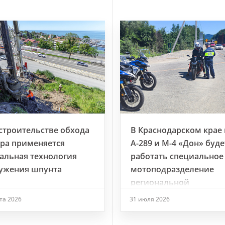
строительстве обхода
В Краснодарском крае 
ра применяется
А-289 и М-4 «Дон» буде
альная технология
работать специальное
ужения шпунта
мотоподразделение
региональной
Госавтоинспекции
ста 2026
31 июля 2026