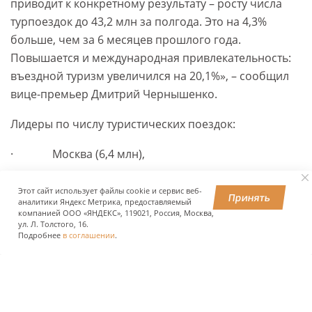
приводит к конкретному результату – росту числа
турпоездок до 43,2 млн за полгода. Это на 4,3%
больше, чем за 6 месяцев прошлого года.
Повышается и международная привлекательность:
въездной туризм увеличился на 20,1%», – сообщил
вице-премьер Дмитрий Чернышенко.
Лидеры по числу туристических поездок:
· Москва (6,4 млн),
· Краснодарский край (4,2 млн),
Этот сайт использует файлы cookie и сервис веб-
Принять
аналитики Яндекс Метрика, предоставляемый
· Московская область (3,3 млн),
компанией ООО «ЯНДЕКС», 119021, Россия, Москва,
ул. Л. Толстого, 16.
Подробнее
в соглашении
.
· Санкт-Петербург (3,3 млн),
· Республика Татарстан (1,5 млн),
· Свердловская область (1,1 млн),