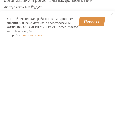
организаций и региональных фондов к ним
допускать не будут.
Этот сайт использует файлы cookie и сервис веб-
Принять
аналитики Яндекс Метрика, предоставляемый
ПОДЕЛИТЬСЯ
компанией ООО «ЯНДЕКС», 119021, Россия, Москва,
ул. Л. Толстого, 16.
Подробнее
в соглашении
.
О КОМПАНИИ
ПРЕСС-ЦЕНТР
ПОЛЬЗОВАТЕЛЯМ АВТОДОРОГ